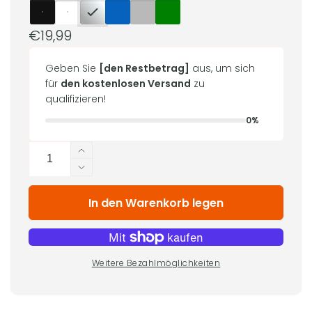
Normaler
€19,99
Preis
Geben Sie
[den Restbetrag]
aus, um sich
für
den kostenlosen Versand
zu
qualifizieren!
0%
Anzahl
Erhöhe
die
Verringere
Menge
die
für
In den Warenkorb legen
Menge
eSun
für
ABS+
eSun
Filament
ABS+
–
Filament
Weitere Bezahlmöglichkeiten
–
1
kg
1