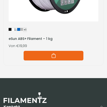
+1
eSun ABS+ Filament – ​​1 kg
Normaler
Von €19,99
Preis
Kontakt