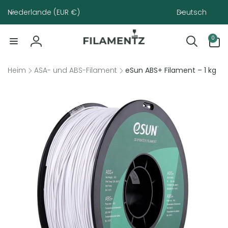
Direkt
Land/Region
Sprache
zum
Niederlande (EUR €)
Deutsch
Inhalt
0
0
Artikel
Einloggen
Heim
ASA- und ABS-Filament
eSun ABS+ Filament – ​​1 kg
ktinformationen
gen