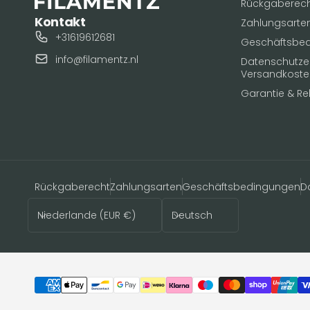
Rückgaberec
Kontakt
Zahlungsarte
+31619612681
Geschäftsbe
info@filamentz.nl
Datenschutzerk
Versandkoste
Garantie & R
Rückgaberecht
Zahlungsarten
Geschäftsbedingungen
D
Land/Region
Sprache
Niederlande (EUR €)
Deutsch
Zahlungsmethoden