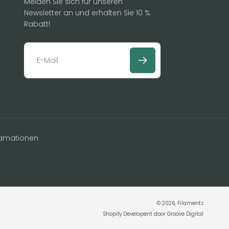
Melden Sie sich für unseren
Newsletter an und erhalten Sie 10 %
Rabatt!
E
-
M
a
i
lamationen
l
© 2026,
Filamentz
Shopify Developent door
Groove Digital