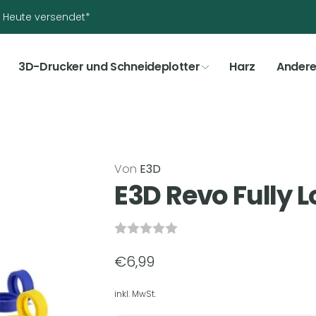
t? Heute versendet*
3D-Drucker und Schneideplotter
Harz
Ander
Von
E3D
E3D Revo Fully
Normaler
€6,99
Preis
inkl. MwSt.