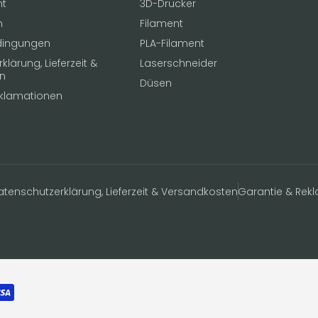
ht
3D-Drucker
n
Filament
dingungen
PLA-Filament
lärung, Lieferzeit &
Laserschneider
n
Düsen
eklamationen
atenschutzerklärung, Lieferzeit & Versandkosten
Garantie & Rek