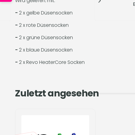
Wird geliefert mit:
-
2 x gelbe Düsensocken
-
2 x rote Düsensocken
-
2 x grüne Düsensocken
-
2 x blaue Düsensocken
-
2 x Revo HeaterCore Socken
Zuletzt angesehen