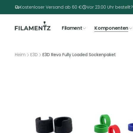
Direkt
zum
Kostenloser Versand ab 60 €
Vor 23:00 Uhr bestell
Inhalt
Filament
Komponenten
Heim
E3D
E3D Revo Fully Loaded Sockenpaket
u
roduktinformationen
pringen