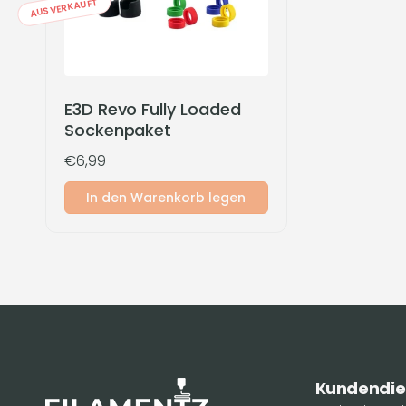
AUSVERKAUFT
E3D Revo Fully Loaded
Sockenpaket
Normaler
€6,99
Preis
In den Warenkorb legen
Kundendie