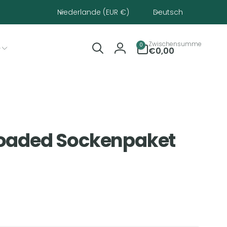
Land/Region
Sprache
Niederlande (EUR €)
Deutsch
0
Zwischensumme
0
e
Artikel
€0,00
Einloggen
 Loaded Sockenpaket