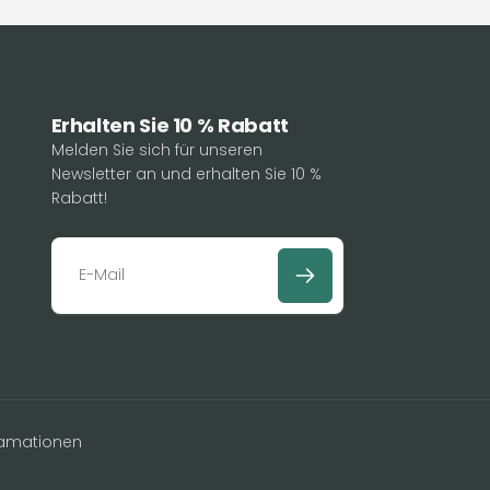
Erhalten Sie 10 % Rabatt
Melden Sie sich für unseren
Newsletter an und erhalten Sie 10 %
Rabatt!
E
-
M
a
i
lamationen
l