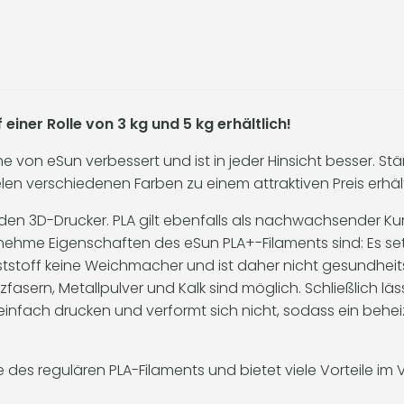
iner Rolle von 3 kg und 5 kg erhältlich!
von eSun verbessert und ist in jeder Hinsicht besser. Stä
n verschiedenen Farben zu einem attraktiven Preis erhält
den 3D-Drucker. PLA gilt ebenfalls als nachwachsender Ku
enehme Eigenschaften des eSun PLA+-Filaments sind: Es set
unststoff keine Weichmacher und ist daher nicht gesundheits
fasern, Metallpulver und Kalk sind möglich. Schließlich läs
einfach drucken und verformt sich nicht, sodass ein behe
te des regulären PLA-Filaments und bietet viele Vorteile i