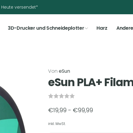
t? Heute versendet*
3D-Drucker und Schneideplotter
Harz
Ander
Von
eSun
eSun PLA+ Fila
€19,99 - €99,99
inkl. MwSt.