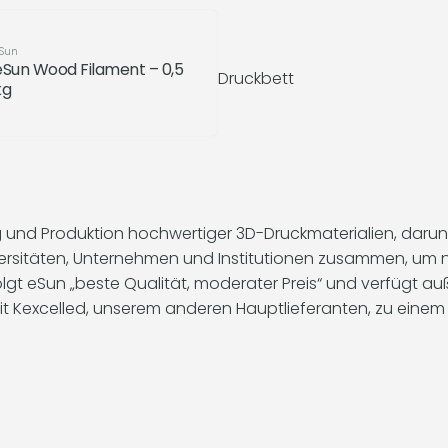
Sun
eSun Wood Filament – ​​0,5
e mit guter Haftung auf dem Druckbett
kg
rd-PLA-Filament
aus der Luft auf
 und Produktion hochwertiger 3D-Druckmaterialien, darunte
niversitäten, Unternehmen und Institutionen zusammen, u
erfolgt eSun „beste Qualität, moderater Preis“ und verfügt
 Kexcelled, unserem anderen Hauptlieferanten, zu einem d