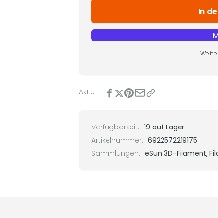
die
für
In d
Menge
eSun
für
PLA+
eSun
Filament
PLA+
Filament
Weite
Aktie
Verfügbarkeit:
19 auf Lager
Artikelnummer:
6922572219175
Sammlungen:
eSun 3D-Filament,
Fi