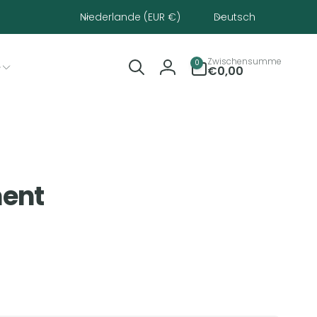
Land/Region
Sprache
Niederlande (EUR €)
Deutsch
0
Zwischensumme
0
e
Artikel
€0,00
Einloggen
ment