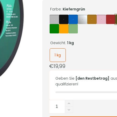
Farbe:
Kieferngrün
Gewicht:
1 kg
1 kg
Normaler
€19,99
Preis
Geben Sie
[den Restbetrag]
aus
qualifizieren!
Anzahl
Erhöhe
die
Verringere
Menge