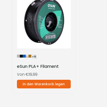
+15
eSun PLA+ Filament
Normaler
Von €19,99
Preis
In den Warenkorb legen