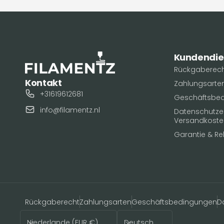
Kundendie
Rückgaberec
Kontakt
Zahlungsarte
+31619612681
Geschäftsbe
info@filamentz.nl
Datenschutzerk
Versandkoste
Garantie & R
Rückgaberecht
Zahlungsarten
Geschäftsbedingungen
D
Land/Region
Sprache
Niederlande (EUR €)
Deutsch