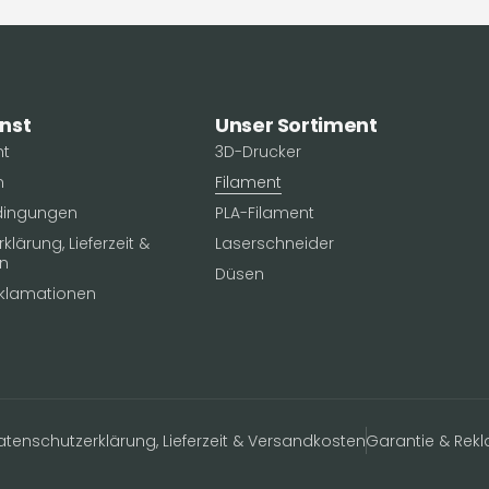
nst
Unser Sortiment
ht
3D-Drucker
n
Filament
dingungen
PLA-Filament
lärung, Lieferzeit &
Laserschneider
n
Düsen
eklamationen
atenschutzerklärung, Lieferzeit & Versandkosten
Garantie & Rek