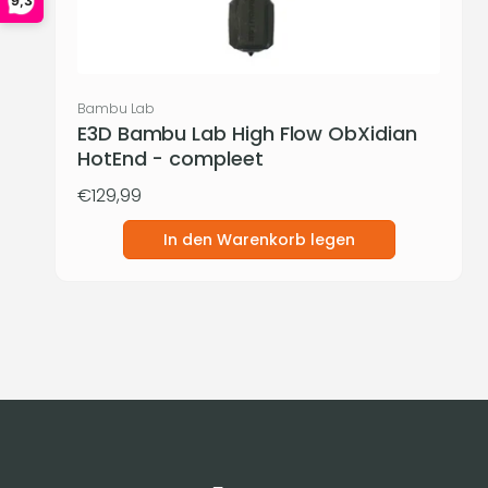
9,3
:
Anbieter:
Bambu Lab
E3D Bambu Lab High Flow ObXidian
HotEnd - compleet
Normaler
€129,99
Preis
In den Warenkorb legen