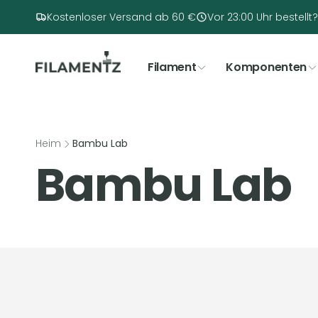
Direkt
zum
Kostenloser Versand ab 60 €
Vor 23:00 Uhr bestell
Inhalt
Filament
Komponenten
Heim
Bambu Lab
K
Bambu Lab
a
t
m