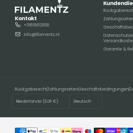
Kundendie
Rückgaberec
Kontakt
Zahlungsarte
+31619612681
Geschäftsbe
info@filamentz.nl
Datenschutzerk
Versandkoste
Garantie & R
Rückgaberecht
Zahlungsarten
Geschäftsbedingungen
D
Land/Region
Sprache
Niederlande (EUR €)
Deutsch