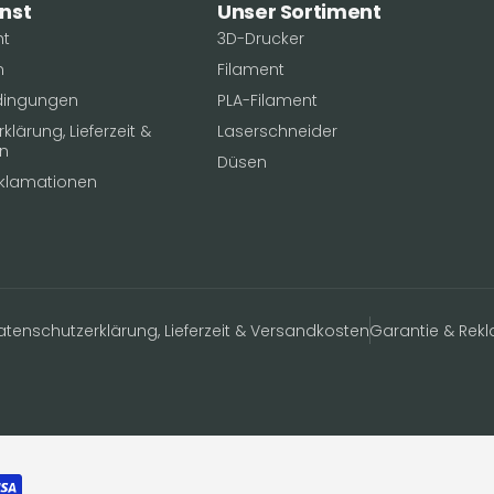
nst
Unser Sortiment
ht
3D-Drucker
n
Filament
dingungen
PLA-Filament
lärung, Lieferzeit &
Laserschneider
n
Düsen
eklamationen
atenschutzerklärung, Lieferzeit & Versandkosten
Garantie & Rek