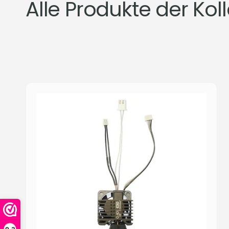
Alle Produkte der Ko
e
duktraster
ingen
g
o
r
i
e