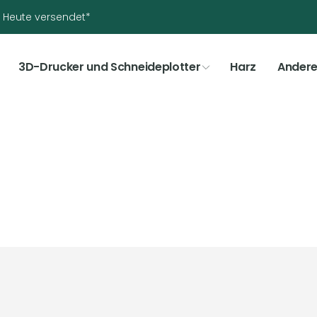
t? Heute versendet*
3D-Drucker und Schneideplotter
Harz
Ander