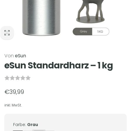
Von
eSun
eSun Standardharz – 1 kg
Normaler
€39,99
Preis
inkl. MwSt.
Farbe:
Grau