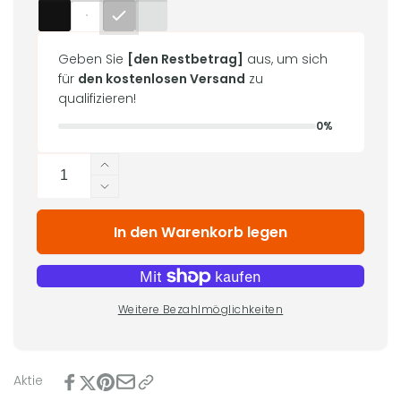
Geben Sie
[den Restbetrag]
aus, um sich
für
den kostenlosen Versand
zu
qualifizieren!
0%
Anzahl
Erhöhe
die
Verringere
Menge
die
für
In den Warenkorb legen
Menge
eSun
für
Standardharz
eSun
–
Standardharz
1
–
Weitere Bezahlmöglichkeiten
kg
1
kg
Aktie