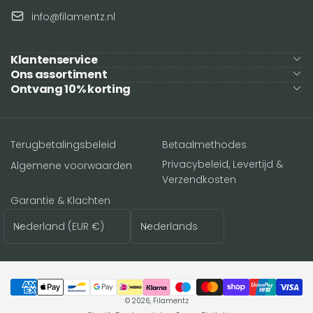
info@filamentz.nl
Klantenservice
Ons assortiment
Ontvang 10% korting
Terugbetalingsbeleid
Betaalmethodes
Privacybeleid, Levertijd &
Algemene voorwaarden
Verzendkosten
Garantie & Klachten
Land/regio
Taal
Nederland (EUR €)
Nederlands
Betaalmethoden
© 2026,
Filamentz