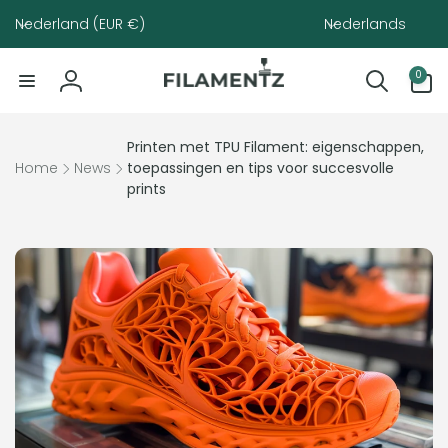
Meteen
Land/regio
Taal
naar de
Nederland (EUR €)
Nederlands
content
0
0
artikelen
Inloggen
Printen met TPU Filament: eigenschappen,
Home
News
toepassingen en tips voor succesvolle
prints