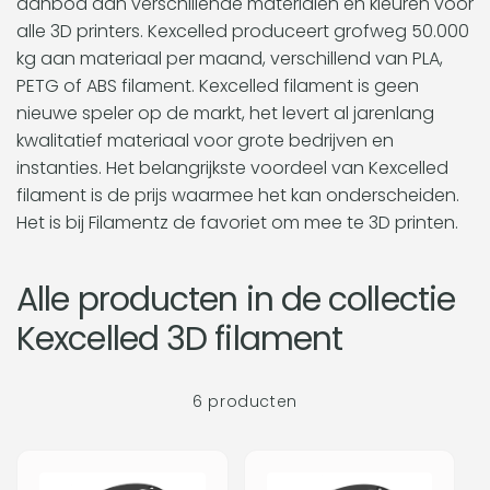
aanbod aan verschillende materialen en kleuren voor
c
alle 3D printers. Kexcelled produceert grofweg 50.000
kg aan materiaal per maand, verschillend van PLA,
PETG of ABS filament. Kexcelled filament is geen
t
nieuwe speler op de markt, het levert al jarenlang
kwalitatief materiaal voor grote bedrijven en
i
instanties. Het belangrijkste voordeel van Kexcelled
filament is de prijs waarmee het kan onderscheiden.
e
Het is bij Filamentz de favoriet om mee te 3D printen.
:
Alle producten in de collectie
Kexcelled 3D filament
6 producten