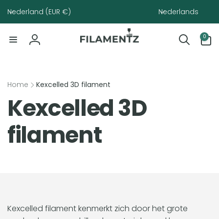
Meteen
Land/regio
Taal
naar de
Nederland (EUR €)
Nederlands
content
0
0
artikelen
Inloggen
Home
Kexcelled 3D filament
C
Kexcelled 3D
o
filament
l
l
e
Kexcelled filament kenmerkt zich door het grote