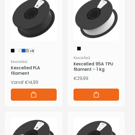
+9
Verkoper:
Kexcelled
Verkoper:
Kexcelled
Kexcelled 95A TPU
Kexcelled PLA
filament - 1 kg
filament
Normale
€29,99
Normale
Vanaf €14,99
prijs
prijs