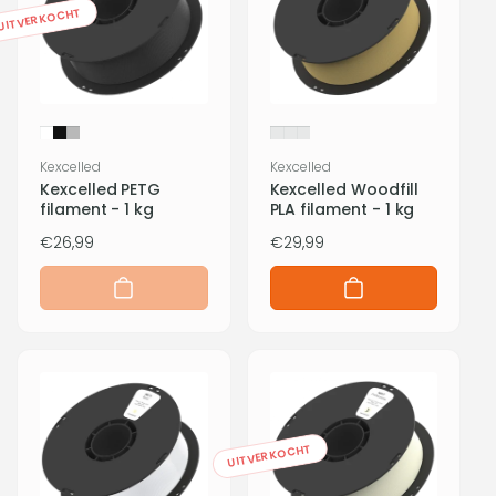
UITVERKOCHT
Verkoper:
Verkoper:
Kexcelled
Kexcelled
Kexcelled PETG
Kexcelled Woodfill
filament - 1 kg
PLA filament - 1 kg
Normale
€26,99
Normale
€29,99
prijs
prijs
UITVERKOCHT