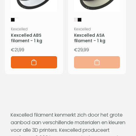
Verkoper:
Verkoper:
Kexcelled
Kexcelled
Kexcelled ABS
Kexcelled ASA
filament - 1 kg
filament - 1 kg
Normale
€21,99
Normale
€29,99
prijs
prijs
Kexcelled filament kenmerkt zich door het grote
aanbod aan verschillende materialen en kleuren
voor alle 3D printers. Kexcelled produceert