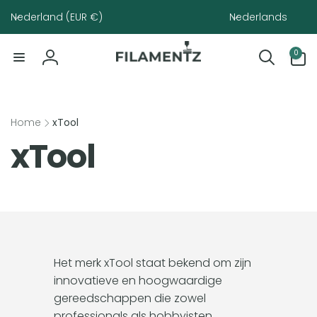
Meteen
Land/regio
Taal
naar de
Nederland (EUR €)
Nederlands
content
0
0
artikelen
Inloggen
Home
xTool
C
xTool
o
l
l
Het merk xTool staat bekend om zijn
innovatieve en hoogwaardige
e
gereedschappen die zowel
professionals als hobbyisten