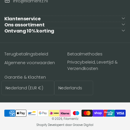
info@filamentz.nl
Klantenservice
Ons assortiment
Ontvang 10% korting
Terugbetalingsbeleid
Betaalmethodes
Privacybeleid, Levertijd &
Algemene voorwaarden
Verzendkosten
Garantie & Klachten
Land/regio
Taal
Nederland (EUR €)
Nederlands
Betaalmethoden
© 2026,
Filamentz
Shopify Developent door
Groove Digital