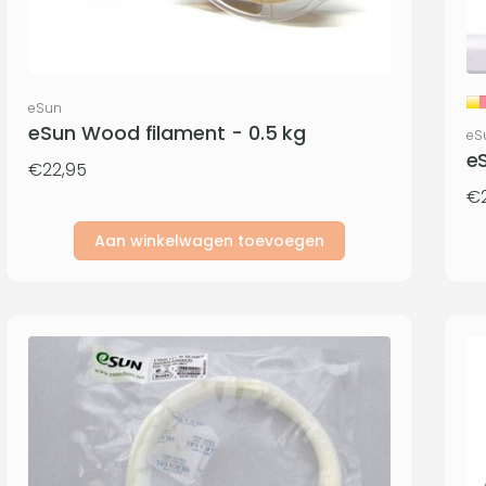
Verkoper:
eSun
eSun Wood filament - 0.5 kg
Ve
eS
eS
Normale
€22,95
prijs
N
€2
pri
Aan winkelwagen toevoegen