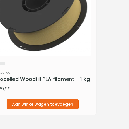
rkoper:
celled
xcelled Woodfill PLA filament - 1 kg
ormale
9,99
js
Aan winkelwagen toevoegen