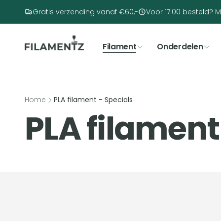
Meteen
naar de
Gratis verzending vanaf €60,-
Voor 17:00 besteld? M
content
Filament
Onderdelen
Home
PLA filament - Specials
C
PLA filament
o
l
kip to