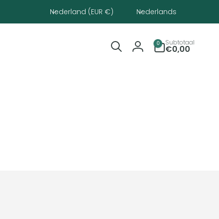
Land/regio
Taal
Nederland (EUR €)
Nederlands
0
Subtotaal
0
artikelen
€0,00
Inloggen