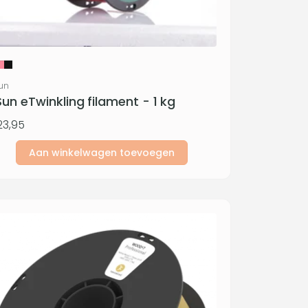
rkoper:
un
un eTwinkling filament - 1 kg
ormale
3,95
js
Aan winkelwagen toevoegen