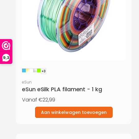
9,3
+3
Verkoper:
eSun
eSun eSilk PLA filament - 1 kg
Normale
Vanaf €22,99
prijs
Aan winkelwagen toevoegen