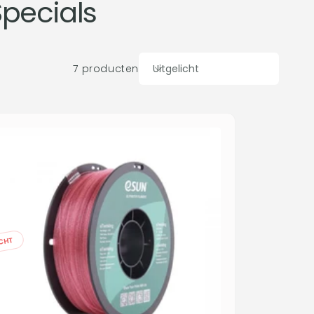
Specials
7 producten
Uitgelicht
Sorteer
op:
CHT