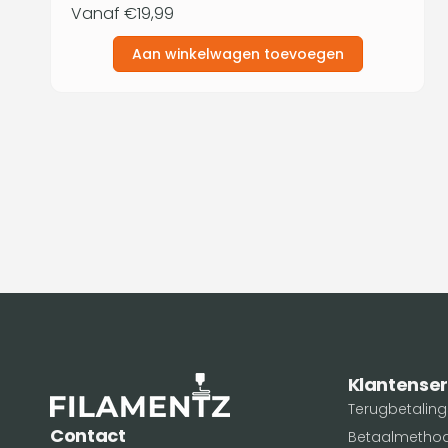
Normale
Vanaf €19,99
prijs
Aan winkelwagen toevoegen
Klantenser
Terugbetaling
Contact
Betaalmetho