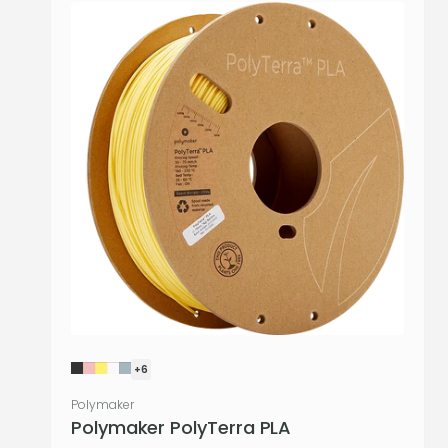
+6
Verkoper:
Polymaker
Polymaker PolyTerra PLA