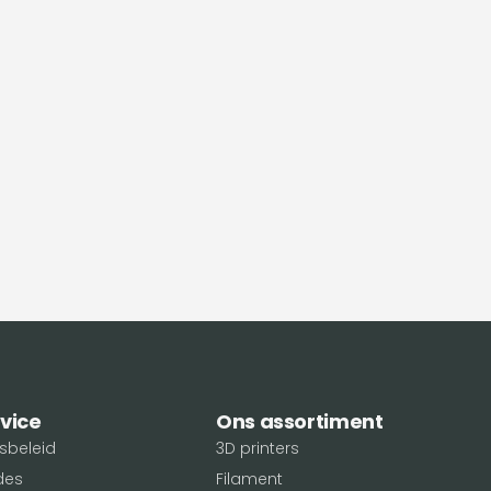
vice
Ons assortiment
sbeleid
3D printers
des
Filament