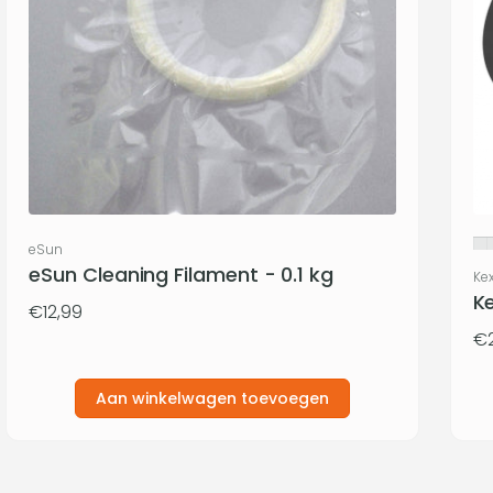
Verkoper:
eSun
eSun Cleaning Filament - 0.1 kg
Ve
Kex
Ke
Normale
€12,99
prijs
N
€2
pri
Aan winkelwagen toevoegen