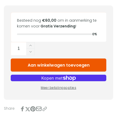
Besteed nog
€60,00
om in aanmerking te
komen voor
Gratis Verzending
!
0%
Aantal
Aantal
verhogen
Aantal
voor
verlagen
3DLAC
Aan winkelwagen toevoegen
voor
Plus
3DLAC
(100mL)
Plus
(100mL)
Meer betalingsopties
Share