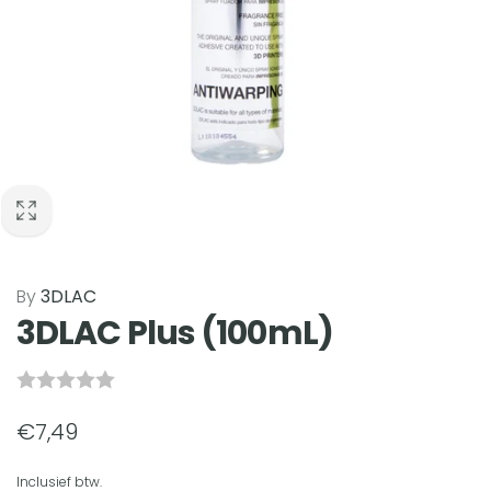
By
3DLAC
3DLAC Plus (100mL)
Normale
€7,49
prijs
Inclusief btw.